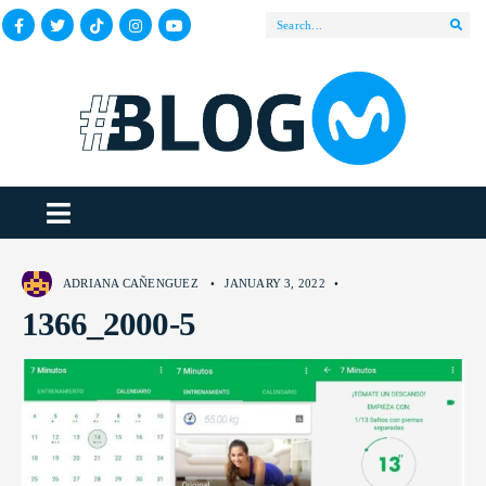
ADRIANA CAÑENGUEZ
•
JANUARY 3, 2022
•
1366_2000-5