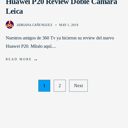
Huawei P20 Review Doble Cámara
Leica
ADRIANA CAÑENGUEZ
•
MAY 1, 2018
Nuestros amigos de 360 Tv ya hicieron su review del nuevo
Huawei P20. Míralo aquí.
...
→
READ MORE
Posts
1
2
Next
pagination