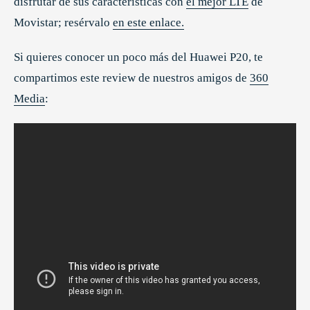
disfrutar de sus características con
el mejor LTE
de
Movistar; resérvalo
en este enlace.
Si quieres conocer un poco más del Huawei P20, te
compartimos este review de nuestros amigos de
360
Media
: