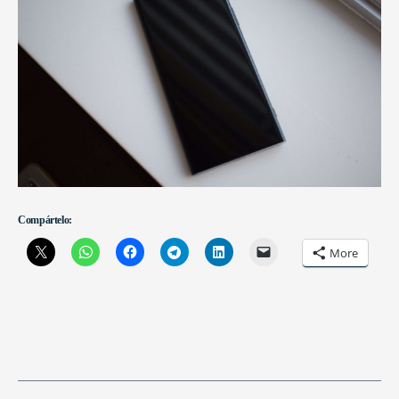
Compártelo:
More