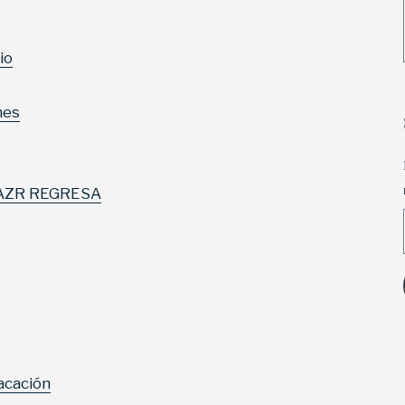
io
nes
AZR REGRESA
acación