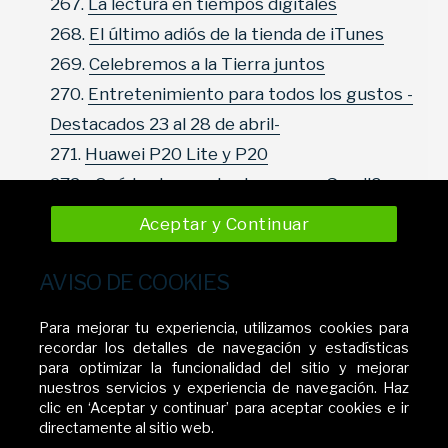
La lectura en tiempos digitales
El último adiós de la tienda de iTunes
Celebremos a la Tierra juntos
Entretenimiento para todos los gustos -
Destacados 23 al 28 de abril-
Huawei P20 Lite y P20
¿Qué tanto puedes hacer con Gmail?
Sky Ball, el juego que lidera las listas
Aceptar y Continuar
¡Disfruta del cine en casa! – Movistar Tv
(24 al 31 de marzo)
AVISO DE COOKIES
Presentación de tecnología 5G en MWC18
Para mejorar tu experiencia, utilizamos cookies para
Facebook y tu privacidad ¿Qué tanto
recordar los detalles de navegación y estadísticas
saben de ti?
para optimizar la funcionalidad del sitio y mejorar
nuestros servicios y experiencia de navegación. Haz
Las apps del verano
clic en ‘Aceptar y continuar’ para aceptar cookies e ir
Instagram trae más sorpresas
directamente al sitio web.