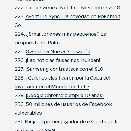
Lo que viene a Netflix – Noviembre 2018
Aventure Sync – la novedad de Pokémon
Go
¿Smartphones más pequeños? La
propuesta de Palm
Gwent: La Nueva Sensación
¡Las noticias falsas nos inundan!
¡Samsung contraataca con el S10!
¿Quiénes clasificaron por la Copa del
Invocador en el Mundial de LoL?
¡Google Chrome cumplió 10 años!
50 millones de usuarios de Facebook
vulnerables
Ninja, el primer jugador de eSports en la
portada de ESPN