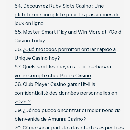
Découvrez Ruby Slots Casino : Une
plateforme complète pour les passionnés de
jeux en ligne
Master Smart Play and Win More at 7Gold
Casino Today
¿Qué métodos permiten entrar rápido a
Unique Casino hoy?
Quels sont les moyens pour recharger
votre compte chez Bruno Casino
Club Player Casino garantit-il la
confidentialité des données personnelles en
2026 ?
¿Dónde puedo encontrar el mejor bono de
bienvenida de Amunra Casino?
Cómo sacar partido a las ofertas especiales