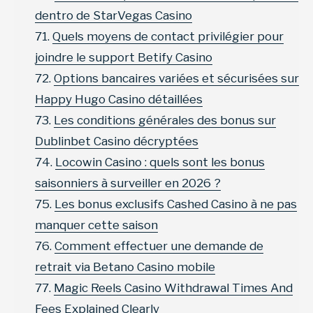
dentro de StarVegas Casino
Quels moyens de contact privilégier pour
joindre le support Betify Casino
Options bancaires variées et sécurisées sur
Happy Hugo Casino détaillées
Les conditions générales des bonus sur
Dublinbet Casino décryptées
Locowin Casino : quels sont les bonus
saisonniers à surveiller en 2026 ?
Les bonus exclusifs Cashed Casino à ne pas
manquer cette saison
Comment effectuer une demande de
retrait via Betano Casino mobile
Magic Reels Casino Withdrawal Times And
Fees Explained Clearly