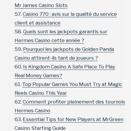
Mr James Casino Slots
Casino 770 : avis sur la qualité du service
client et assistance
Quels sont les jackpots garantis sur
Hermes Casino cette année ?
Pourquoi les jackpots de Golden Panda
Casino attirent-ils tant de joueurs ?
Is Kingdom Casino A Safe Place To Play
Real Money Games?
Top Popular Games You Must Try at Magic
Reels Casino This Year
Comment profiter pleinement des tournois
Hermes Casino
Essential Tips for New Players at MrGreen
Casino Starting Guide