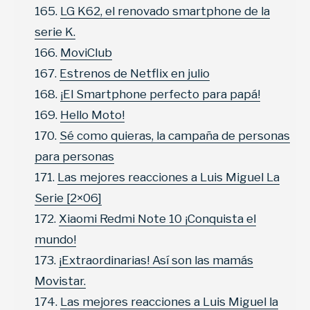
LG K62, el renovado smartphone de la
serie K.
MoviClub
Estrenos de Netflix en julio
¡El Smartphone perfecto para papá!
Hello Moto!
Sé como quieras, la campaña de personas
para personas
Las mejores reacciones a Luis Miguel La
Serie [2×06]
Xiaomi Redmi Note 10 ¡Conquista el
mundo!
¡Extraordinarias! Así son las mamás
Movistar.
Las mejores reacciones a Luis Miguel la