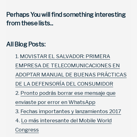
Perhaps You will find something interesting
from these lists...
All Blog Posts:
MOVISTAR EL SALVADOR: PRIMERA
EMPRESA DE TELECOMUNICACIONES EN
ADOPTAR MANUAL DE BUENAS PRÁCTICAS
DE LA DEFENSORÍA DEL CONSUMIDOR
Pronto podrás borrar ese mensaje que
enviaste por error en WhatsApp
Fechas importantes y lanzamientos 2017
Lo más interesante del Mobile World
Congress