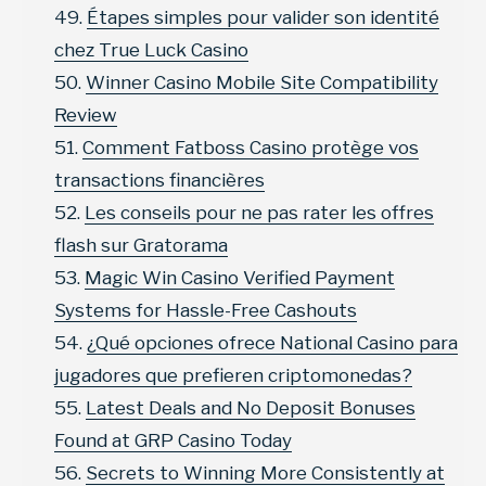
Étapes simples pour valider son identité
chez True Luck Casino
Winner Casino Mobile Site Compatibility
Review
Comment Fatboss Casino protège vos
transactions financières
Les conseils pour ne pas rater les offres
flash sur Gratorama
Magic Win Casino Verified Payment
Systems for Hassle-Free Cashouts
¿Qué opciones ofrece National Casino para
jugadores que prefieren criptomonedas?
Latest Deals and No Deposit Bonuses
Found at GRP Casino Today
Secrets to Winning More Consistently at