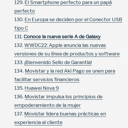
El Smartphone perfecto para un papá
perfecto
En Europa se deciden por el Conector USB
tipo C
Conoce la nueva serie A de Galaxy
WWDC22: Apple anuncia las nuevas
versiones de su línea de productos y software
¡Bienvenido Sello de Garantía!
Movistar y la red Akí Pago se unen para
facilitar servicios financieros
Huawei Nova 9
Movistar impulsa los principios de
empoderamiento de la mujer
Movistar lidera buenas prácticas en
experiencia al cliente