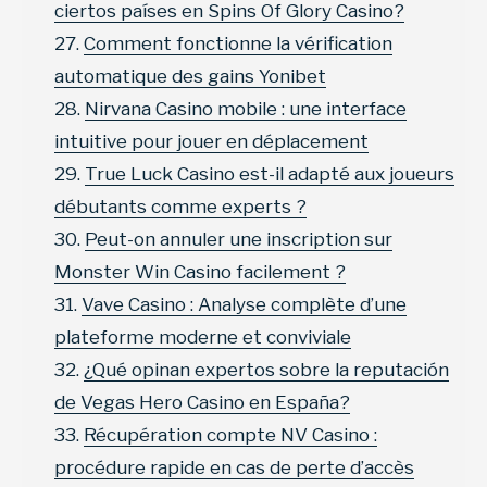
ciertos países en Spins Of Glory Casino?
Comment fonctionne la vérification
automatique des gains Yonibet
Nirvana Casino mobile : une interface
intuitive pour jouer en déplacement
True Luck Casino est-il adapté aux joueurs
débutants comme experts ?
Peut-on annuler une inscription sur
Monster Win Casino facilement ?
Vave Casino : Analyse complète d’une
plateforme moderne et conviviale
¿Qué opinan expertos sobre la reputación
de Vegas Hero Casino en España?
Récupération compte NV Casino :
procédure rapide en cas de perte d’accès