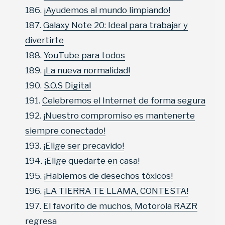
¡Ayudemos al mundo limpiando!
Galaxy Note 20: Ideal para trabajar y
divertirte
YouTube para todos
¡La nueva normalidad!
S.O.S Digital
Celebremos el Internet de forma segura
¡Nuestro compromiso es mantenerte
siempre conectado!
¡Elige ser precavido!
¡Elige quedarte en casa!
¡Hablemos de desechos tóxicos!
¡LA TIERRA TE LLAMA, CONTESTA!
El favorito de muchos, Motorola RAZR
regresa