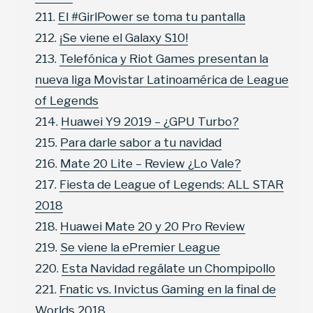
El #GirlPower se toma tu pantalla
¡Se viene el Galaxy S10!
Telefónica y Riot Games presentan la
nueva liga Movistar Latinoamérica de League
of Legends
Huawei Y9 2019 – ¿GPU Turbo?
Para darle sabor a tu navidad
Mate 20 Lite – Review ¿Lo Vale?
Fiesta de League of Legends: ALL STAR
2018
Huawei Mate 20 y 20 Pro Review
Se viene la ePremier League
Esta Navidad regálate un Chompipollo
Fnatic vs. Invictus Gaming en la final de
Worlds 2018