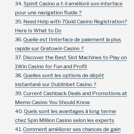
Spinit Casino a-t-il amélioré son interface
pour une navigation fluide ?
Need Help with 7Gold Casino Registration?
Here Is What to Do
Quelle est l’interface de paiement la plus
rapide sur Gratowin Casino ?
Discover the Best Slot Machines to Play on
1Win Casino for Fun and Profit
Quelles sont les options de dépôt
instantané sur Dublinbet Casino ?
Current Cashback Deals and Promotions at
Memo Casino You Should Know
Quels sont les avantages à long terme
chez Spin Million Casino selon les experts
Comment améliorer ses chances de gain