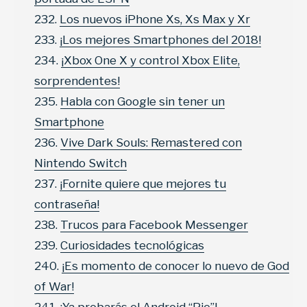
Los nuevos iPhone Xs, Xs Max y Xr
¡Los mejores Smartphones del 2018!
¡Xbox One X y control Xbox Elite,
sorprendentes!
Habla con Google sin tener un
Smartphone
Vive Dark Souls: Remastered con
Nintendo Switch
¡Fornite quiere que mejores tu
contraseña!
Trucos para Facebook Messenger
Curiosidades tecnológicas
¡Es momento de conocer lo nuevo de God
of War!