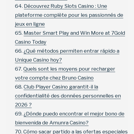
Découvrez Ruby Slots Casino : Une
plateforme complète pour les passionnés de
jeux en ligne
Master Smart Play and Win More at 7Gold
Casino Today
¿Qué métodos permiten entrar rápido a
Unique Casino hoy?
Quels sont les moyens pour recharger
votre compte chez Bruno Casino
Club Player Casino garantit-il la
confidentialité des données personnelles en
2026 ?
¿Dónde puedo encontrar el mejor bono de
bienvenida de Amunra Casino?
Cómo sacar partido a las ofertas especiales