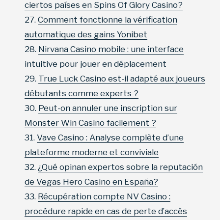
ciertos países en Spins Of Glory Casino?
Comment fonctionne la vérification
automatique des gains Yonibet
Nirvana Casino mobile : une interface
intuitive pour jouer en déplacement
True Luck Casino est-il adapté aux joueurs
débutants comme experts ?
Peut-on annuler une inscription sur
Monster Win Casino facilement ?
Vave Casino : Analyse complète d’une
plateforme moderne et conviviale
¿Qué opinan expertos sobre la reputación
de Vegas Hero Casino en España?
Récupération compte NV Casino :
procédure rapide en cas de perte d’accès