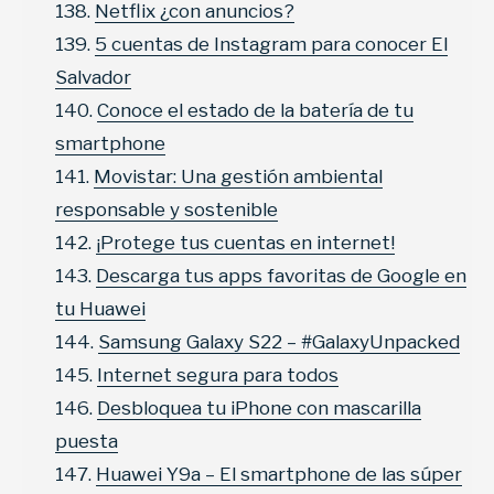
Netflix ¿con anuncios?
5 cuentas de Instagram para conocer El
Salvador
Conoce el estado de la batería de tu
smartphone
Movistar: Una gestión ambiental
responsable y sostenible
¡Protege tus cuentas en internet!
Descarga tus apps favoritas de Google en
tu Huawei
Samsung Galaxy S22 – #GalaxyUnpacked
Internet segura para todos
Desbloquea tu iPhone con mascarilla
puesta
Huawei Y9a – El smartphone de las súper