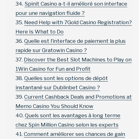
Spinit Casino a-t-il amélioré son interface
pour une navigation fluide ?
Need Help with 7Gold Casino Registration?
Here Is What to Do
Quelle est l’interface de paiement la plus
rapide sur Gratowin Casino ?
Discover the Best Slot Machines to Play on
1Win Casino for Fun and Profit
Quelles sont les options de dépôt
instantané sur Dublinbet Casino ?
Current Cashback Deals and Promotions at
Memo Casino You Should Know
Quels sont les avantages à long terme
chez Spin Million Casino selon les experts
Comment améliorer ses chances de gain