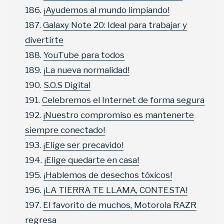
¡Ayudemos al mundo limpiando!
Galaxy Note 20: Ideal para trabajar y
divertirte
YouTube para todos
¡La nueva normalidad!
S.O.S Digital
Celebremos el Internet de forma segura
¡Nuestro compromiso es mantenerte
siempre conectado!
¡Elige ser precavido!
¡Elige quedarte en casa!
¡Hablemos de desechos tóxicos!
¡LA TIERRA TE LLAMA, CONTESTA!
El favorito de muchos, Motorola RAZR
regresa