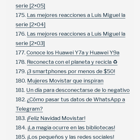
serie [2×05]
Las mejores reacciones a Luis Miguel la
serie [2×04]
Las mejores reacciones a Luis Miguel la
serie [2×03]
Conoce los Huawei Y7a y Huawei Y9a
Reconecta con el planeta y recicla ♻️
¡3 smartphones por menos de $50!
Mujeres Movistar que inspiran
Un día para desconectarse de lo negativo
¿Cómo pasar tus datos de WhatsApp a
Telegram?
¡Feliz Navidad Movistar!
¡La magia ocurre en las bibliotecas!
¡Los pequeños y las redes sociales!