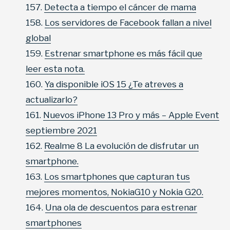
Detecta a tiempo el cáncer de mama
Los servidores de Facebook fallan a nivel
global
Estrenar smartphone es más fácil que
leer esta nota.
Ya disponible iOS 15 ¿Te atreves a
actualizarlo?
Nuevos iPhone 13 Pro y más – Apple Event
septiembre 2021
Realme 8 La evolución de disfrutar un
smartphone.
Los smartphones que capturan tus
mejores momentos, NokiaG10 y Nokia G20.
Una ola de descuentos para estrenar
smartphones