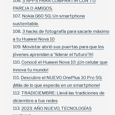
3 APPS PARA COMPARTIR CON TU
PAREJA O AMIGOS.
Nokia G60 5G: Un smartphone
sustentable.
3 hacks de fotografía para sacarle máximo
a tu Huawei Nova 10
Movistar abrió sus puertas para que los
jóvenes aprendan a “liderar el futuro”￼
Conocé el Huawei Nova 10: ¡Un celular que
innova tu mundo!
Descubre el NUEVO OnePlus 10 Pro 5G:
¡Más de lo que esperás en un smartphone!
TRADICIEMBRE: Llevá las tradiciones de
diciembre a tus redes
2023: AÑO NUEVO, TECNOLOGÍAS