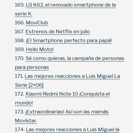
LG K62, el renovado smartphone de la
serie K.
MoviClub
Estrenos de Netflix en julio
¡El Smartphone perfecto para papá!
Hello Moto!
Sé como quieras, la campaña de personas
para personas
Las mejores reacciones a Luis Miguel La
Serie [2×06]
Xiaomi Redmi Note 10 ¡Conquista el
mundo!
¡Extraordinarias! Así son las mamás
Movistar.
Las mejores reacciones a Luis Miguel la