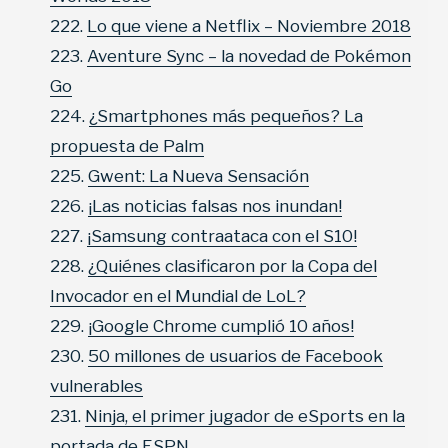
Lo que viene a Netflix – Noviembre 2018
Aventure Sync – la novedad de Pokémon
Go
¿Smartphones más pequeños? La
propuesta de Palm
Gwent: La Nueva Sensación
¡Las noticias falsas nos inundan!
¡Samsung contraataca con el S10!
¿Quiénes clasificaron por la Copa del
Invocador en el Mundial de LoL?
¡Google Chrome cumplió 10 años!
50 millones de usuarios de Facebook
vulnerables
Ninja, el primer jugador de eSports en la
portada de ESPN