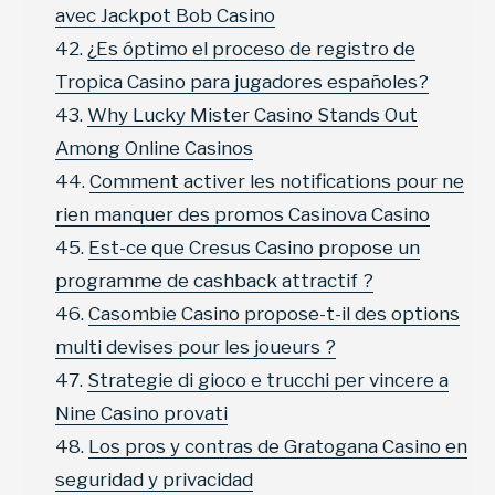
avec Jackpot Bob Casino
¿Es óptimo el proceso de registro de
Tropica Casino para jugadores españoles?
Why Lucky Mister Casino Stands Out
Among Online Casinos
Comment activer les notifications pour ne
rien manquer des promos Casinova Casino
Est-ce que Cresus Casino propose un
programme de cashback attractif ?
Casombie Casino propose-t-il des options
multi devises pour les joueurs ?
Strategie di gioco e trucchi per vincere a
Nine Casino provati
Los pros y contras de Gratogana Casino en
seguridad y privacidad