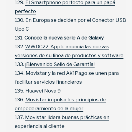
El Smartphone perfecto para un papá
perfecto
En Europa se deciden por el Conector USB
tipo C
Conoce la nueva serie A de Galaxy
WWDC22: Apple anuncia las nuevas
versiones de su línea de productos y software
¡Bienvenido Sello de Garantía!
Movistar y la red Akí Pago se unen para
facilitar servicios financieros
Huawei Nova 9
Movistar impulsa los principios de
empoderamiento de la mujer
Movistar lidera buenas prácticas en
experiencia al cliente