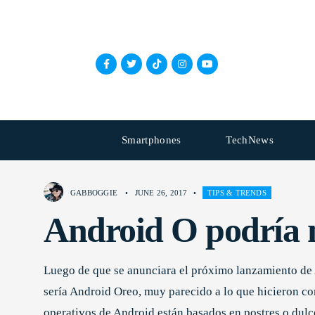
Smartphones
TechNews
GABBOGGIE
•
JUNE 26, 2017
•
TIPS & TRENDS
Android O podría 
Luego de que se anunciara el próximo lanzamiento de 
sería Android Oreo, muy parecido a lo que hicieron c
operativos de Android están basados en postres o dulc