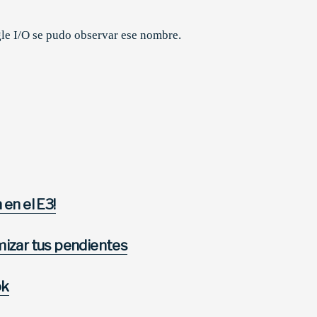
gle I/O se pudo observar ese nombre.
en el E3!
mizar tus pendientes
ok