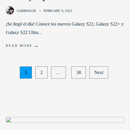
GABBOGGIE
•
FEBRUARY 9, 2022
¡Se llegó el día! Conoce los nuevos Galaxy S22, Galaxy S22+ y
Galaxy S22 Ultra
...
→
READ MORE
Posts
1
2
…
38
Next
pagination