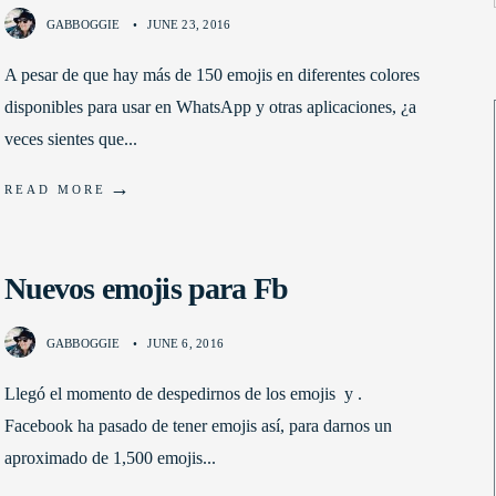
GABBOGGIE
•
JUNE 23, 2016
A pesar de que hay más de 150 emojis en diferentes colores
disponibles para usar en WhatsApp y otras aplicaciones, ¿a
veces sientes que
...
→
READ MORE
Nuevos emojis para Fb
GABBOGGIE
•
JUNE 6, 2016
Llegó el momento de despedirnos de los emojis y .
Facebook ha pasado de tener emojis así, para darnos un
aproximado de 1,500 emojis
...