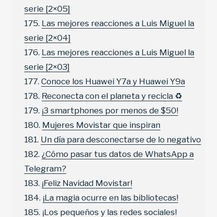
serie [2×05]
Las mejores reacciones a Luis Miguel la
serie [2×04]
Las mejores reacciones a Luis Miguel la
serie [2×03]
Conoce los Huawei Y7a y Huawei Y9a
Reconecta con el planeta y recicla ♻️
¡3 smartphones por menos de $50!
Mujeres Movistar que inspiran
Un día para desconectarse de lo negativo
¿Cómo pasar tus datos de WhatsApp a
Telegram?
¡Feliz Navidad Movistar!
¡La magia ocurre en las bibliotecas!
¡Los pequeños y las redes sociales!