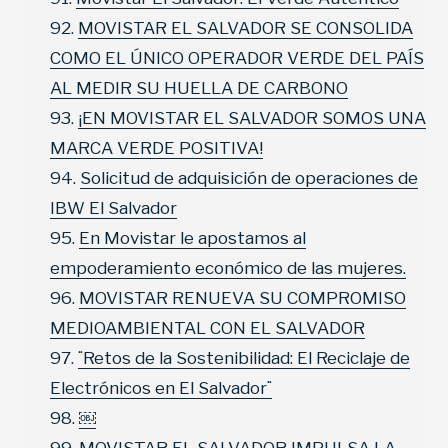
MOVISTAR EL SALVADOR SE CONSOLIDA
COMO EL ÚNICO OPERADOR VERDE DEL PAÍS
AL MEDIR SU HUELLA DE CARBONO
¡EN MOVISTAR EL SALVADOR SOMOS UNA
MARCA VERDE POSITIVA!
Solicitud de adquisición de operaciones de
IBW El Salvador
En Movistar le apostamos al
empoderamiento económico de las mujeres.
MOVISTAR RENUEVA SU COMPROMISO
MEDIOAMBIENTAL CON EL SALVADOR
¨Retos de la Sostenibilidad: El Reciclaje de
Electrónicos en El Salvador¨
￼