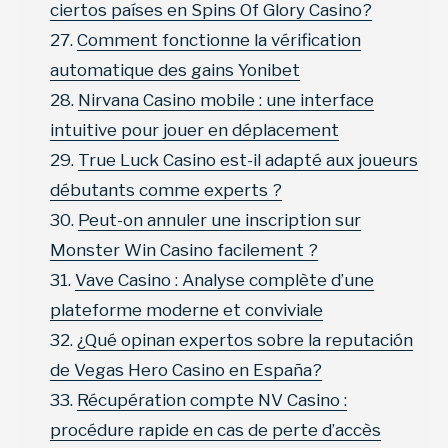
ciertos países en Spins Of Glory Casino?
Comment fonctionne la vérification
automatique des gains Yonibet
Nirvana Casino mobile : une interface
intuitive pour jouer en déplacement
True Luck Casino est-il adapté aux joueurs
débutants comme experts ?
Peut-on annuler une inscription sur
Monster Win Casino facilement ?
Vave Casino : Analyse complète d’une
plateforme moderne et conviviale
¿Qué opinan expertos sobre la reputación
de Vegas Hero Casino en España?
Récupération compte NV Casino :
procédure rapide en cas de perte d’accès