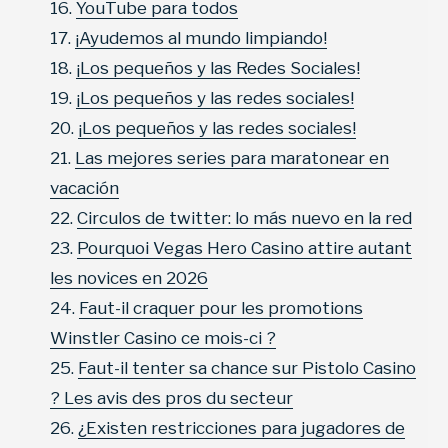
YouTube para todos
¡Ayudemos al mundo limpiando!
¡Los pequeños y las Redes Sociales!
¡Los pequeños y las redes sociales!
¡Los pequeños y las redes sociales!
Las mejores series para maratonear en
vacación
Circulos de twitter: lo más nuevo en la red
Pourquoi Vegas Hero Casino attire autant
les novices en 2026
Faut-il craquer pour les promotions
Winstler Casino ce mois-ci ?
Faut-il tenter sa chance sur Pistolo Casino
? Les avis des pros du secteur
¿Existen restricciones para jugadores de