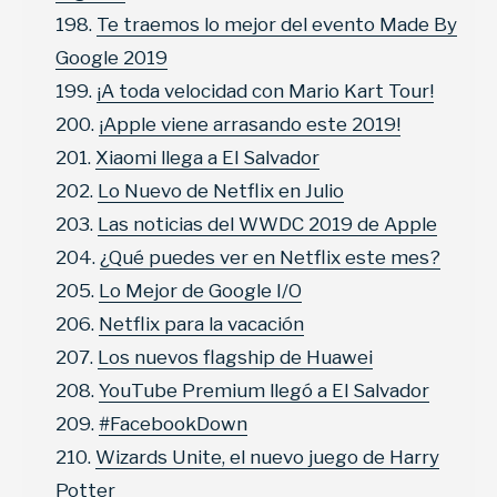
Te traemos lo mejor del evento Made By
Google 2019
¡A toda velocidad con Mario Kart Tour!
¡Apple viene arrasando este 2019!
Xiaomi llega a El Salvador
Lo Nuevo de Netflix en Julio
Las noticias del WWDC 2019 de Apple
¿Qué puedes ver en Netflix este mes?
Lo Mejor de Google I/O
Netflix para la vacación
Los nuevos flagship de Huawei
YouTube Premium llegó a El Salvador
#FacebookDown
Wizards Unite, el nuevo juego de Harry
Potter