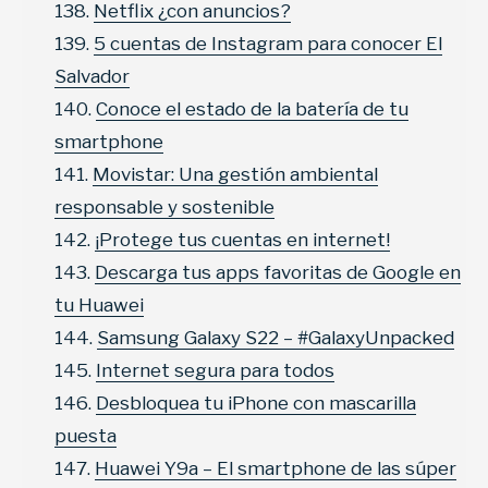
Netflix ¿con anuncios?
5 cuentas de Instagram para conocer El
Salvador
Conoce el estado de la batería de tu
smartphone
Movistar: Una gestión ambiental
responsable y sostenible
¡Protege tus cuentas en internet!
Descarga tus apps favoritas de Google en
tu Huawei
Samsung Galaxy S22 – #GalaxyUnpacked
Internet segura para todos
Desbloquea tu iPhone con mascarilla
puesta
Huawei Y9a – El smartphone de las súper