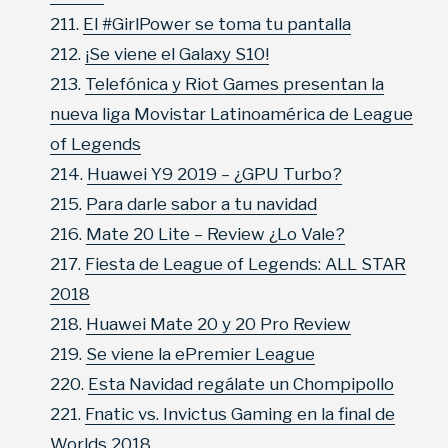
El #GirlPower se toma tu pantalla
¡Se viene el Galaxy S10!
Telefónica y Riot Games presentan la
nueva liga Movistar Latinoamérica de League
of Legends
Huawei Y9 2019 – ¿GPU Turbo?
Para darle sabor a tu navidad
Mate 20 Lite – Review ¿Lo Vale?
Fiesta de League of Legends: ALL STAR
2018
Huawei Mate 20 y 20 Pro Review
Se viene la ePremier League
Esta Navidad regálate un Chompipollo
Fnatic vs. Invictus Gaming en la final de
Worlds 2018