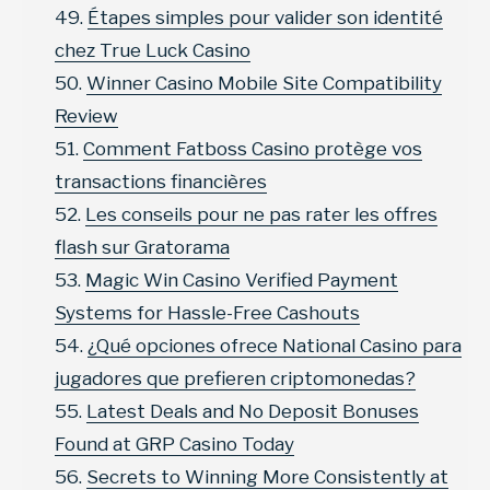
Étapes simples pour valider son identité
chez True Luck Casino
Winner Casino Mobile Site Compatibility
Review
Comment Fatboss Casino protège vos
transactions financières
Les conseils pour ne pas rater les offres
flash sur Gratorama
Magic Win Casino Verified Payment
Systems for Hassle-Free Cashouts
¿Qué opciones ofrece National Casino para
jugadores que prefieren criptomonedas?
Latest Deals and No Deposit Bonuses
Found at GRP Casino Today
Secrets to Winning More Consistently at