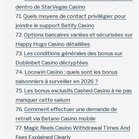
dentro de StarVegas Casino
Quels moyens de contact privilégier pour
joindre le support Betify Casino
Options bancaires variées et sécurisées sur
Happy Hugo Casino détaillées
Les conditions générales des bonus sur
Dublinbet Casino décryptées
Locowin Casino : quels sont les bonus
saisonniers à surveiller en 2026 ?
Les bonus exclusifs Cashed Casino à ne pas
manquer cette saison
Comment effectuer une demande de
retrait via Betano Casino mobile
Magic Reels Casino Withdrawal Times And
Fees Explained Clearly