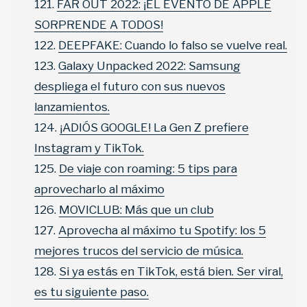
FAR OUT 2022: ¡EL EVENTO DE APPLE
SORPRENDE A TODOS!
DEEPFAKE: Cuando lo falso se vuelve real.
Galaxy Unpacked 2022: Samsung
despliega el futuro con sus nuevos
lanzamientos.
¡ADIÓS GOOGLE! La Gen Z prefiere
Instagram y TikTok.
De viaje con roaming: 5 tips para
aprovecharlo al máximo
MOVICLUB: Más que un club
Aprovecha al máximo tu Spotify: los 5
mejores trucos del servicio de música.
Si ya estás en TikTok, está bien. Ser viral,
es tu siguiente paso.