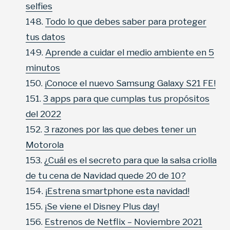
selfies
Todo lo que debes saber para proteger
tus datos
Aprende a cuidar el medio ambiente en 5
minutos
¡Conoce el nuevo Samsung Galaxy S21 FE!
3 apps para que cumplas tus propósitos
del 2022
3 razones por las que debes tener un
Motorola
¿Cuál es el secreto para que la salsa criolla
de tu cena de Navidad quede 20 de 10?
¡Estrena smartphone esta navidad!
¡Se viene el Disney Plus day!
Estrenos de Netflix – Noviembre 2021