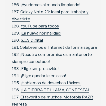
¡Ayudemos al mundo limpiando!
Galaxy Note 20: Ideal para trabajar y
divertirte
YouTube para todos
¡La nueva normalidad!
S.O.S Digital
Celebremos el Internet de forma segura
¡Nuestro compromiso es mantenerte
siempre conectado!
¡Elige ser precavido!
¡Elige quedarte en casa!
¡Hablemos de desechos tóxicos!
¡LA TIERRA TE LLAMA, CONTESTA!
El favorito de muchos, Motorola RAZR
regresa