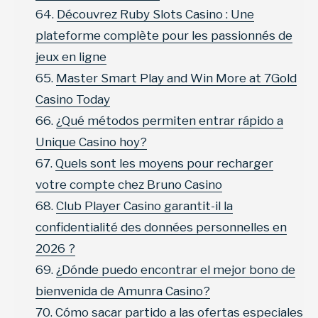
Découvrez Ruby Slots Casino : Une
plateforme complète pour les passionnés de
jeux en ligne
Master Smart Play and Win More at 7Gold
Casino Today
¿Qué métodos permiten entrar rápido a
Unique Casino hoy?
Quels sont les moyens pour recharger
votre compte chez Bruno Casino
Club Player Casino garantit-il la
confidentialité des données personnelles en
2026 ?
¿Dónde puedo encontrar el mejor bono de
bienvenida de Amunra Casino?
Cómo sacar partido a las ofertas especiales