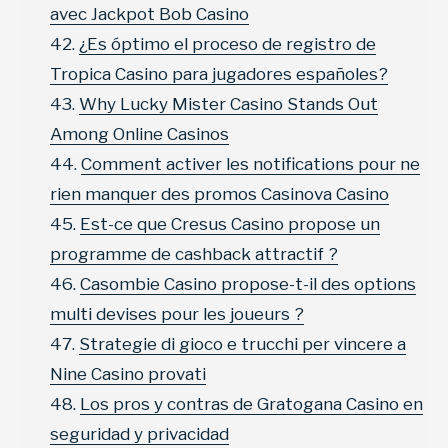
avec Jackpot Bob Casino
¿Es óptimo el proceso de registro de
Tropica Casino para jugadores españoles?
Why Lucky Mister Casino Stands Out
Among Online Casinos
Comment activer les notifications pour ne
rien manquer des promos Casinova Casino
Est-ce que Cresus Casino propose un
programme de cashback attractif ?
Casombie Casino propose-t-il des options
multi devises pour les joueurs ?
Strategie di gioco e trucchi per vincere a
Nine Casino provati
Los pros y contras de Gratogana Casino en
seguridad y privacidad