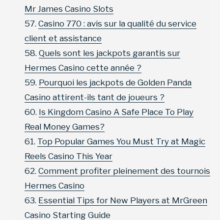
Mr James Casino Slots
Casino 770 : avis sur la qualité du service
client et assistance
Quels sont les jackpots garantis sur
Hermes Casino cette année ?
Pourquoi les jackpots de Golden Panda
Casino attirent-ils tant de joueurs ?
Is Kingdom Casino A Safe Place To Play
Real Money Games?
Top Popular Games You Must Try at Magic
Reels Casino This Year
Comment profiter pleinement des tournois
Hermes Casino
Essential Tips for New Players at MrGreen
Casino Starting Guide