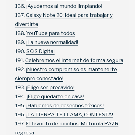
¡Ayudemos al mundo limpiando!
Galaxy Note 20: Ideal para trabajar y
divertirte
YouTube para todos
¡La nueva normalidad!
S.O.S Digital
Celebremos el Internet de forma segura
¡Nuestro compromiso es mantenerte
siempre conectado!
¡Elige ser precavido!
¡Elige quedarte en casa!
¡Hablemos de desechos tóxicos!
¡LA TIERRA TE LLAMA, CONTESTA!
El favorito de muchos, Motorola RAZR
regresa