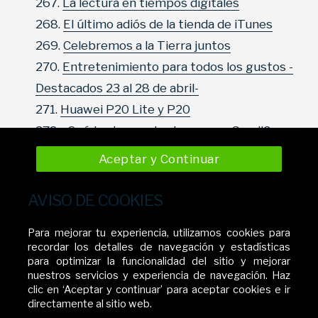
La lectura en tiempos digitales
El último adiós de la tienda de iTunes
Celebremos a la Tierra juntos
Entretenimiento para todos los gustos -
Destacados 23 al 28 de abril-
Huawei P20 Lite y P20
¿Qué tanto puedes hacer con Gmail?
Sky Ball, el juego que lidera las listas
Aceptar y Continuar
¡Disfruta del cine en casa! – Movistar Tv
(24 al 31 de marzo)
AVISO DE COOKIES
Presentación de tecnología 5G en MWC18
Para mejorar tu experiencia, utilizamos cookies para
Facebook y tu privacidad ¿Qué tanto
recordar los detalles de navegación y estadísticas
saben de ti?
para optimizar la funcionalidad del sitio y mejorar
nuestros servicios y experiencia de navegación. Haz
Las apps del verano
clic en ‘Aceptar y continuar’ para aceptar cookies e ir
Instagram trae más sorpresas
directamente al sitio web.