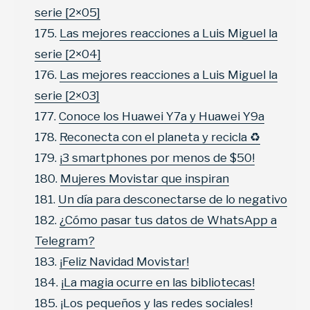
serie [2×05]
Las mejores reacciones a Luis Miguel la
serie [2×04]
Las mejores reacciones a Luis Miguel la
serie [2×03]
Conoce los Huawei Y7a y Huawei Y9a
Reconecta con el planeta y recicla ♻️
¡3 smartphones por menos de $50!
Mujeres Movistar que inspiran
Un día para desconectarse de lo negativo
¿Cómo pasar tus datos de WhatsApp a
Telegram?
¡Feliz Navidad Movistar!
¡La magia ocurre en las bibliotecas!
¡Los pequeños y las redes sociales!