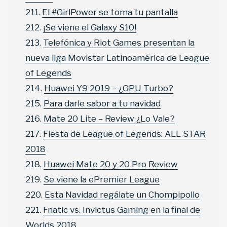
El #GirlPower se toma tu pantalla
¡Se viene el Galaxy S10!
Telefónica y Riot Games presentan la
nueva liga Movistar Latinoamérica de League
of Legends
Huawei Y9 2019 – ¿GPU Turbo?
Para darle sabor a tu navidad
Mate 20 Lite – Review ¿Lo Vale?
Fiesta de League of Legends: ALL STAR
2018
Huawei Mate 20 y 20 Pro Review
Se viene la ePremier League
Esta Navidad regálate un Chompipollo
Fnatic vs. Invictus Gaming en la final de
Worlds 2018