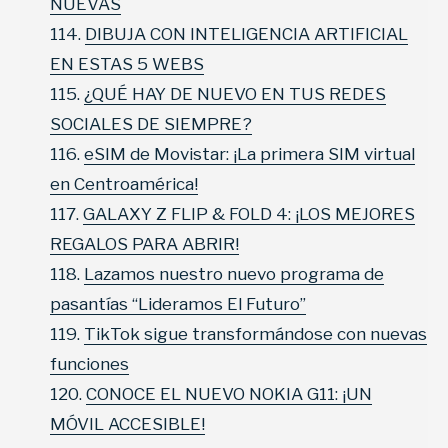
NUEVAS
DIBUJA CON INTELIGENCIA ARTIFICIAL
EN ESTAS 5 WEBS
¿QUÉ HAY DE NUEVO EN TUS REDES
SOCIALES DE SIEMPRE?
eSIM de Movistar: ¡La primera SIM virtual
en Centroamérica!
GALAXY Z FLIP & FOLD 4: ¡LOS MEJORES
REGALOS PARA ABRIR!
Lazamos nuestro nuevo programa de
pasantías “Lideramos El Futuro”
TikTok sigue transformándose con nuevas
funciones
CONOCE EL NUEVO NOKIA G11: ¡UN
MÓVIL ACCESIBLE!