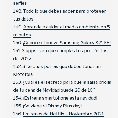
selfies
Todo lo que debes saber para proteger
tus datos
Aprende a cuidar el medio ambiente en 5
minutos
¡Conoce el nuevo Samsung Galaxy S21 FE!
3 apps para que cumplas tus propósitos
del 2022
3 razones por las que debes tener un
Motorola
¿Cuál es el secreto para que la salsa criolla
de tu cena de Navidad quede 20 de 10?
¡Estrena smartphone esta navidad!
¡Se viene el Disney Plus day!
Estrenos de Netflix – Noviembre 2021