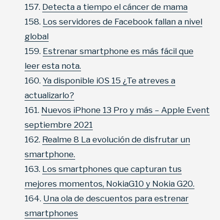
Detecta a tiempo el cáncer de mama
Los servidores de Facebook fallan a nivel
global
Estrenar smartphone es más fácil que
leer esta nota.
Ya disponible iOS 15 ¿Te atreves a
actualizarlo?
Nuevos iPhone 13 Pro y más – Apple Event
septiembre 2021
Realme 8 La evolución de disfrutar un
smartphone.
Los smartphones que capturan tus
mejores momentos, NokiaG10 y Nokia G20.
Una ola de descuentos para estrenar
smartphones