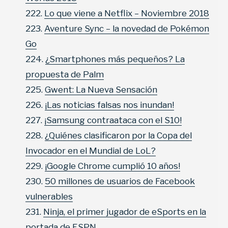
Lo que viene a Netflix – Noviembre 2018
Aventure Sync – la novedad de Pokémon
Go
¿Smartphones más pequeños? La
propuesta de Palm
Gwent: La Nueva Sensación
¡Las noticias falsas nos inundan!
¡Samsung contraataca con el S10!
¿Quiénes clasificaron por la Copa del
Invocador en el Mundial de LoL?
¡Google Chrome cumplió 10 años!
50 millones de usuarios de Facebook
vulnerables
Ninja, el primer jugador de eSports en la
portada de ESPN