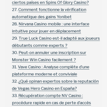
ciertos países en Spins Of Glory Casino?
Comment fonctionne la vérification
automatique des gains Yonibet
Nirvana Casino mobile : une interface
intuitive pour jouer en déplacement
True Luck Casino est-il adapté aux joueurs
débutants comme experts ?
Peut-on annuler une inscription sur
Monster Win Casino facilement ?
Vave Casino : Analyse complète d’une
plateforme moderne et conviviale
¿Qué opinan expertos sobre la reputación
de Vegas Hero Casino en España?
Récupération compte NV Casino :
procédure rapide en cas de perte d’accès