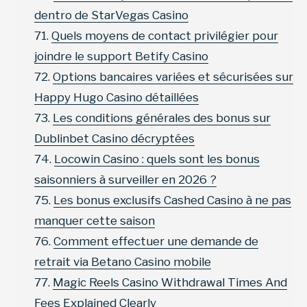
dentro de StarVegas Casino
Quels moyens de contact privilégier pour
joindre le support Betify Casino
Options bancaires variées et sécurisées sur
Happy Hugo Casino détaillées
Les conditions générales des bonus sur
Dublinbet Casino décryptées
Locowin Casino : quels sont les bonus
saisonniers à surveiller en 2026 ?
Les bonus exclusifs Cashed Casino à ne pas
manquer cette saison
Comment effectuer une demande de
retrait via Betano Casino mobile
Magic Reels Casino Withdrawal Times And
Fees Explained Clearly