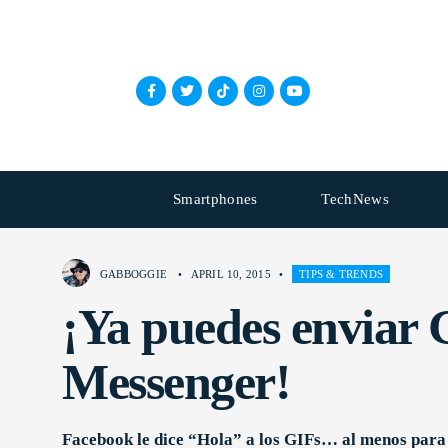
Smartphones
TechNews
GABBOGGIE
•
APRIL 10, 2015
•
TIPS & TRENDS
¡Ya puedes enviar
Messenger!
Facebook le dice “Hola” a los GIFs… al menos para