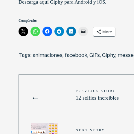
Descarga aquí Giphy para
Android
y
iOS
.
Compártelo:
More
Tags:
animaciones
,
facebook
,
GIFs
,
Giphy
,
messe
PREVIOUS STORY
←
12 selfies increibles
NEXT STORY