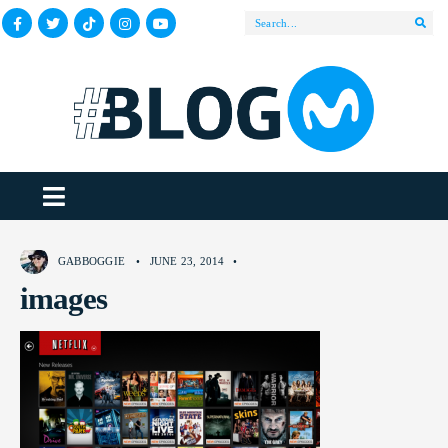
GABBOGGIE
•
JUNE 23, 2014
•
images