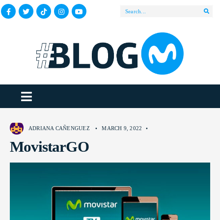
ADRIANA CAÑENGUEZ
•
MARCH 9, 2022
•
MovistarGO