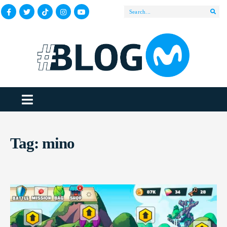
Tag:
mino