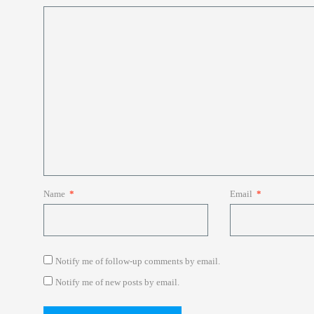
Name
*
Email
*
Notify me of follow-up comments by email.
Notify me of new posts by email.