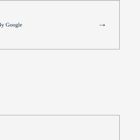
→
By Google