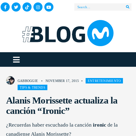
GABBOGGIE
•
NOVEMBER 17, 2015
•
ENTRETENIMIENTO
TIPS & TRENDS
Alanis Morissette actualiza la
canción “Ironic”
¿Recuerdas haber escuchado la canción
ironic
de la
canadiense Alanis Morissette?