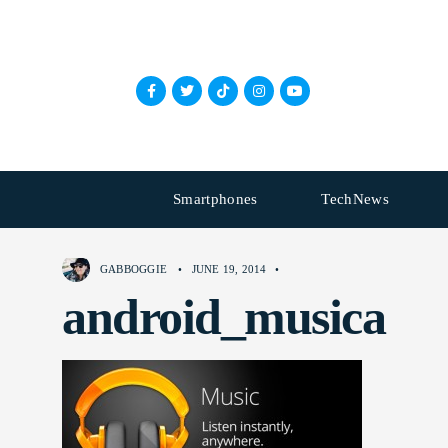
Smartphones
TechNews
GABBOGGIE
•
JUNE 19, 2014
•
android_musica