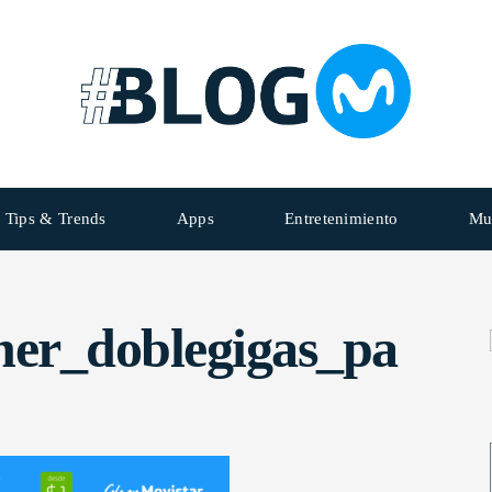
Tips & Trends
Apps
Entretenimiento
Mu
er_doblegigas_pa