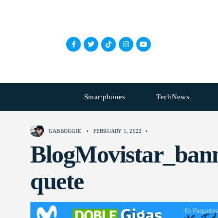
Smartphones
TechNews
GABBOGGIE
•
FEBRUARY 1, 2022
•
BlogMovistar_bann
quete