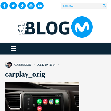
GABBOGGIE
•
JUNE 19, 2014
•
carplay_orig