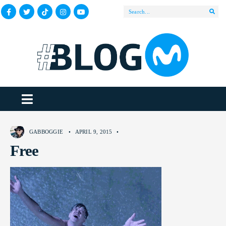
GABBOGGIE
•
APRIL 9, 2015
•
Free