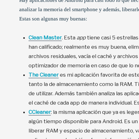
Hay aplicaciones de Android para casi todo lo que nece
analizar la memoria del smartphone y además, liberarl
Estas son algunas muy buenas:
Clean Master
. Esta
app
tiene casi 5 estrellas
han calificado; realmente es muy buena, elim
archivos residuales, vacía el caché y archivo
optimizador de memoria en caso de que lo n
The Cleaner
es mi aplicación favorita de est
tanto la de almacenamiento como la RAM. Tie
de utilizar. Además también analiza las aplic
el caché de cada app de manera individual. E
CCleaner
: la misma aplicación que ya es leg
algún tiempo disponible para Android. Es un l
liberar RAM y espacio de almacenamiento, v