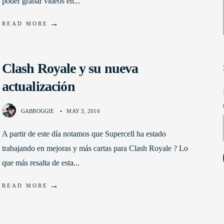
poder grabar videos en
...
→
READ MORE
Clash Royale y su nueva
actualización
GABBOGGIE
•
MAY 3, 2016
A partir de este día notamos que Supercell ha estado
trabajando en mejoras y más cartas para Clash Royale ? Lo
que más resalta de esta
...
→
READ MORE