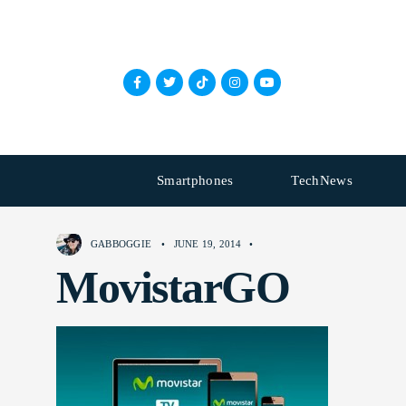
Smartphones
TechNews
GABBOGGIE
•
JUNE 19, 2014
•
MovistarGO