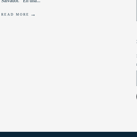
Salvador. En una
...
→
READ MORE