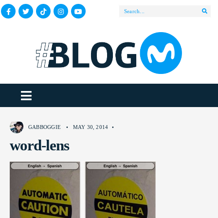
GABBOGGIE
•
MAY 30, 2014
•
word-lens