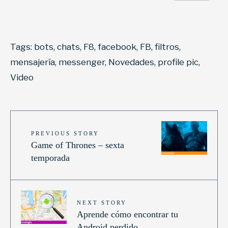
Tags:
bots
,
chats
,
F8
,
facebook
,
FB
,
filtros
,
mensajería
,
messenger
,
Novedades
,
profile pic
,
Video
PREVIOUS STORY
Game of Thrones – sexta
temporada
NEXT STORY
Aprende cómo encontrar tu
Android perdido