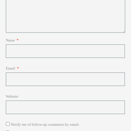
Name
*
Email
*
Website
Notify me of follow-up comments by email.