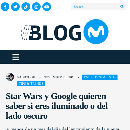
GABBOGGIE
•
NOVEMBER 26, 2015
•
ENTRETENIMIENTO
TIPS & TRENDS
Star Wars y Google quieren
saber si eres iluminado o del
lado oscuro
A menos de un mes del día del lanzamiento de la nueva