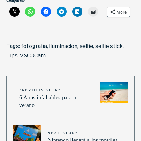
Compártelo:
More
Tags:
fotografía
,
iluminacion
,
selfie
,
selfie stick
,
Tips
,
VSCOCam
PREVIOUS STORY
6 Apps infaltables para tu
verano
NEXT STORY
Nintendo llegará a los móviles