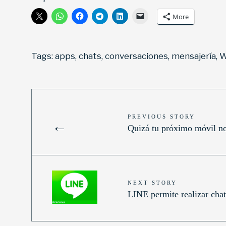
More
Tags:
apps
,
chats
,
conversaciones
,
mensajería
,
W
PREVIOUS STORY
←
Quizá tu próximo móvil no
NEXT STORY
LINE permite realizar chat