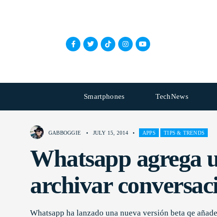
Smartphones
TechNews
GABBOGGIE
•
JULY 15, 2014
•
APPS
TIPS & TRENDS
Whatsapp agrega u
archivar conversac
Whatsapp ha lanzado una nueva versión beta qe añade