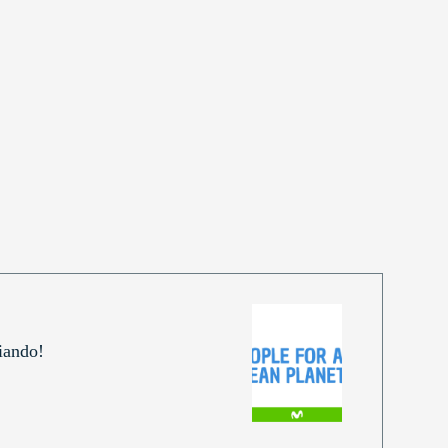
iando!