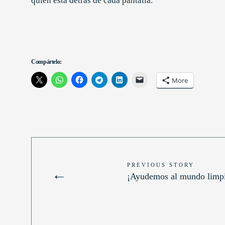
quién está detrás de cada pantalla.
Compártelo:
More
PREVIOUS STORY
←
¡Ayudemos al mundo limp