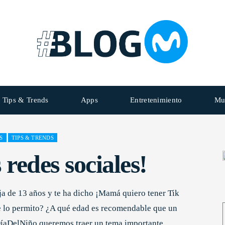
Tips & Trends
Apps
Entretenimiento
Mu
S
TIPS & TRENDS
 redes sociales!
ja de 13 años y te ha dicho ¡Mamá quiero tener Tik
 lo permito? ¿A qué edad es recomendable que un
#DíaDelNiño queremos traer un tema importante.