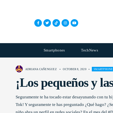
Smartphones
TechNews
ADRIANA CAÑENGUEZ
•
OCTOBER 8, 2020
•
SMARTPHONE
¡Los pequeños y las
Seguramente te ha tocado estar desayunando con tu hi
Tok! Y seguramente te has preguntado ¿Qué hago? ¿Se
niño abra un perfil en redes sociales? En el mes del 