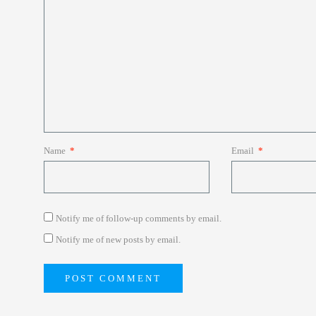
Name
*
Email
*
Notify me of follow-up comments by email.
Notify me of new posts by email.