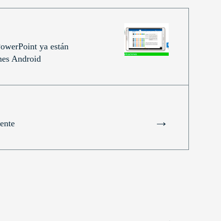
owerPoint ya están
nes Android
→
ente