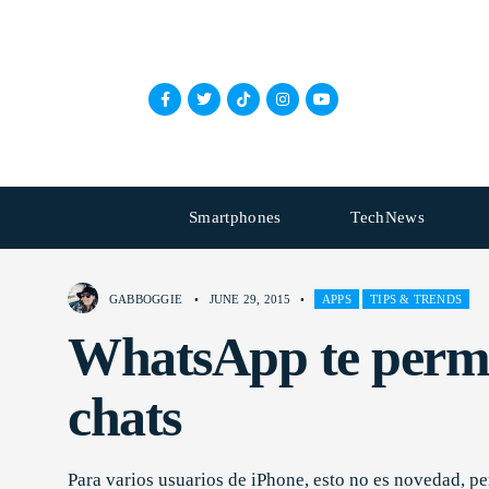
Smartphones
TechNews
GABBOGGIE
•
JUNE 29, 2015
•
APPS
TIPS & TRENDS
WhatsApp te permit
chats
Para varios usuarios de iPhone, esto no es novedad, p