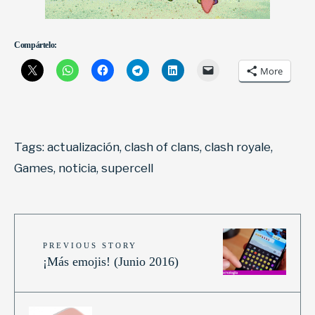
Compártelo:
More
Tags:
actualización
,
clash of clans
,
clash royale
,
Games
,
noticia
,
supercell
PREVIOUS STORY
¡Más emojis! (Junio 2016)